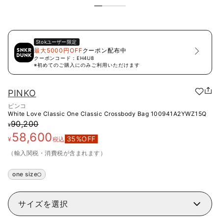
Stok
ユーザー限定
最大5000円OFF
クーポン配布中
クーポンコード：
EH4U8
※初めてのご購入にのみご利用いただけます
PINKO
ピンコ
White Love Classic One Classic Crossbody Bag
100941A2YWZ15Q
90,200
¥
58,600
35
%OFF
¥
税込
（輸入関税・消費税が含まれます）
one size
サイズを選択