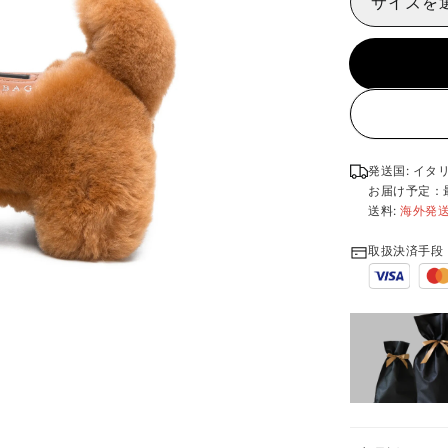
サイズを
発送国: イタ
お届け予定：
送料:
海外発
取扱決済手段