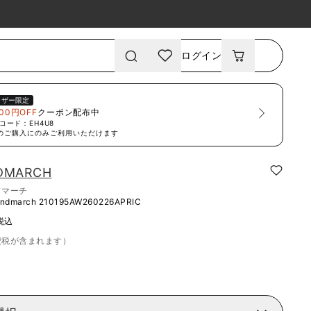
ログイン
ーザー限定
00円OFF
クーポン配布中
コード：
EH4U8
のご購入にのみご利用いただけます
NDMARCH
ドマーチ
indmarch
210195AW260226APRIC
税込
費税が含まれます）