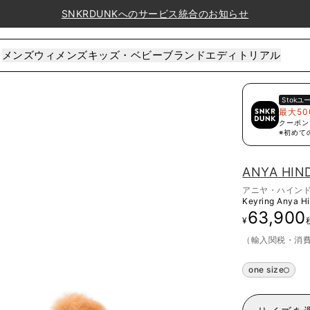
SNKRDUNKへのサービス統合のお知らせ
メンズ
ウィメンズ
キッズ・ベビー
ブランド
エディトリアル
Stok
ユ
最大50
クーポン
※初めて
ANYA HI
アニヤ・ハイン
Keyring Anya H
63,900
¥
（輸入関税・消
one size