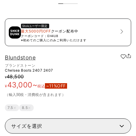
Stok
ユーザー限定
最大5000円OFF
クーポン配布中
クーポンコード：
EH4U8
※初めてのご購入にのみご利用いただけます
Blundstone
ブランドストーン
Chelsea Boots 2407
2407
48,500
¥
43,000
~
~
11
%OFF
¥
税込
（輸入関税・消費税が含まれます）
7.5
8.5
サイズを選択