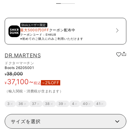
Stok
ユーザー限定
最大5000円OFF
クーポン配布中
クーポンコード：
EH4U8
※初めてのご購入にのみご利用いただけます
DR.MARTENS
ドクターマーチン
Boots
26205001
38,000
¥
37,100
~
~
2
%OFF
¥
税込
（輸入関税・消費税が含まれます）
3
36
37
38
39
4
40
41
サイズを選択