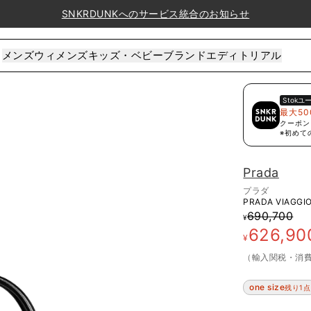
SNKRDUNKへのサービス統合のお知らせ
メンズ
ウィメンズ
キッズ・ベビー
ブランド
エディトリアル
Stok
ユ
最大50
クーポン
※初めて
Prada
プラダ
PRADA VIAGGIO
690,700
¥
626,90
¥
（輸入関税・消
one size
残り1点