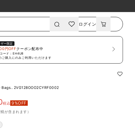
ログイン
ーザー限定
00円OFF
クーポン配布中
コード：
EH4U8
のご購入にのみご利用いただけます
 Bags..
2VG128OOO2CYRF0002
0
9
%OFF
税込
費税が含まれます）