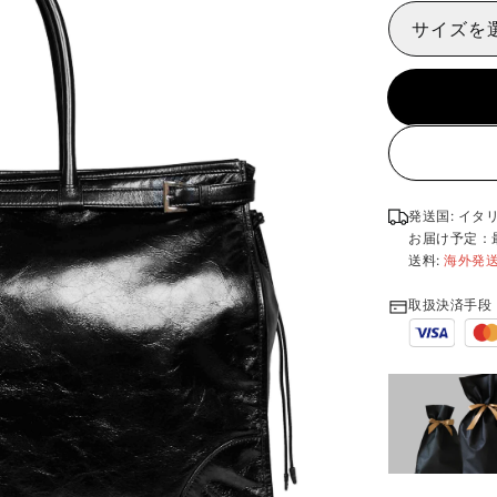
サイズを
発送国: イタ
お届け予定：
送料:
海外発
取扱決済手段