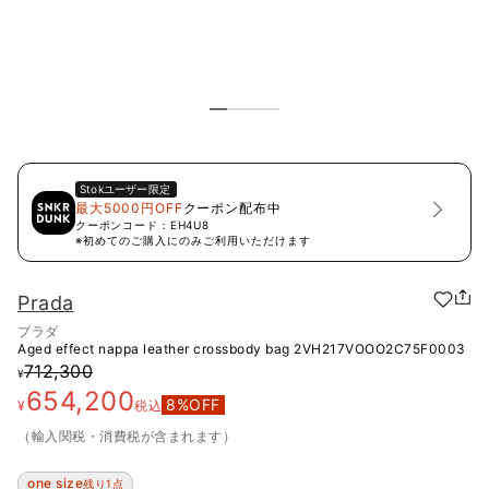
Stok
ユーザー限定
最大5000円OFF
クーポン配布中
クーポンコード：
EH4U8
※初めてのご購入にのみご利用いただけます
Prada
プラダ
Aged effect nappa leather crossbody bag
2VH217VOOO2C75F0003
712,300
¥
654,200
8
%OFF
¥
税込
（輸入関税・消費税が含まれます）
one size
残り1点