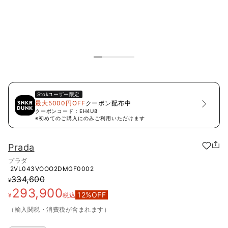
Stok
ユーザー限定
最大5000円OFF
クーポン配布中
クーポンコード：
EH4U8
※初めてのご購入にのみご利用いただけます
Prada
プラダ
2VL043VOOO2DMGF0002
334,600
¥
293,900
12
%OFF
¥
税込
（輸入関税・消費税が含まれます）