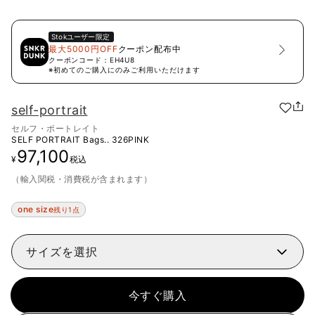
Stok
ユーザー限定
最大5000円OFF
クーポン配布中
クーポンコード：
EH4U8
※初めてのご購入にのみご利用いただけます
self-portrait
セルフ・ポートレイト
SELF PORTRAIT Bags..
326PINK
97,100
¥
税込
（輸入関税・消費税が含まれます）
one size
残り1点
サイズを選択
今すぐ購入