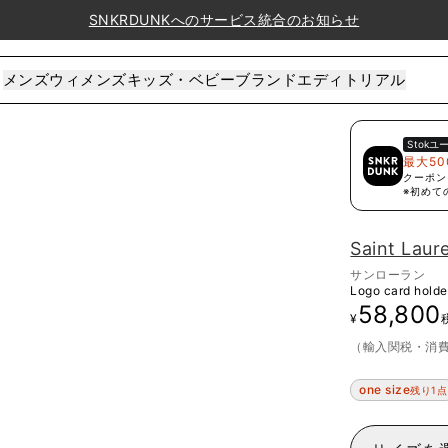
SNKRDUNKへのサービス統合のお知らせ
メンズ
ウィメンズ
キッズ・ベビー
ブランド
エディトリアル
Stok
ユ
最大50
クーポン
※初めて
Saint Laur
サンローラン
Logo card holde
58,800
¥
（輸入関税・消
one size
残り1点