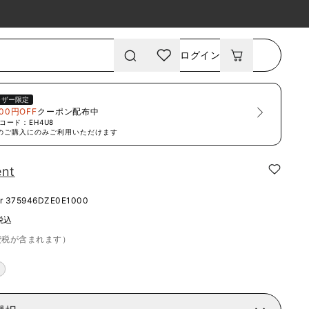
ログイン
ーザー限定
00円OFF
クーポン配布中
コード：
EH4U8
のご購入にのみご利用いただけます
ent
r
375946DZE0E1000
税込
費税が含まれます）