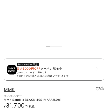
Stok
ユーザー限定
最大5000円OFF
クーポン配布中
クーポンコード：
EH4U8
※初めてのご購入にのみご利用いただけます
MMK
エムエムケー
MMK Sandals BLACK
40S1MAFA2L001
31,700
~
¥
税込