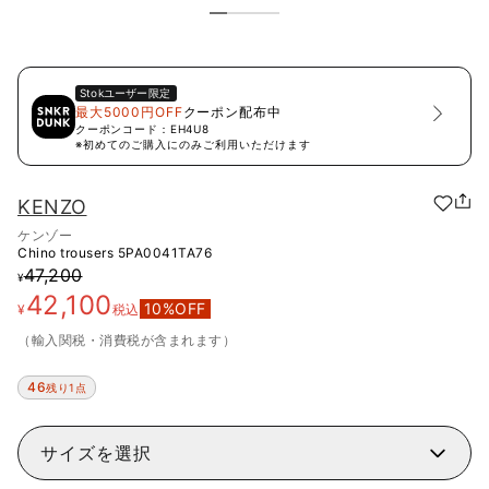
Stok
ユーザー限定
最大5000円OFF
クーポン配布中
クーポンコード：
EH4U8
※初めてのご購入にのみご利用いただけます
KENZO
ケンゾー
Chino trousers
5PA0041TA76
47,200
¥
42,100
10
%OFF
¥
税込
（輸入関税・消費税が含まれます）
46
残り1点
サイズを選択