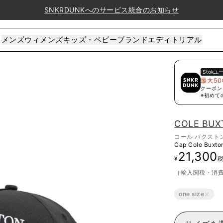
SNKRDUNKへのサービス統合のお知らせ
メンズ
ウィメンズ
キッズ・ベビー
ブランド
エディトリアル
Stok
ユ
最大50
クーポン
※初めて
COLE BU
コール バクスト
Cap Cole Buxto
21,300
¥
（輸入関税・消
one size