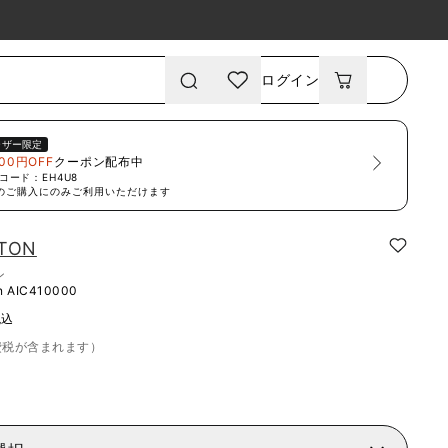
ログイン
ーザー限定
00円OFF
クーポン配布中
コード：
EH4U8
のご購入にのみご利用いただけます
XTON
ン
n
AIC410000
税込
費税が含まれます）