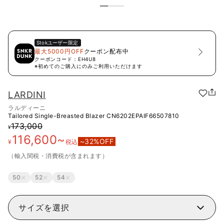
Stok
ユーザー限定
最大5000円OFF
クーポン配布中
クーポンコード：
EH4U8
※初めてのご購入にのみご利用いただけます
LARDINI
ラルディーニ
Tailored Single-Breasted Blazer
CN6202EPAIF66507810
173,000
¥
116,600
~
~
32
%OFF
¥
税込
（輸入関税・消費税が含まれます）
50
52
54
サイズを選択