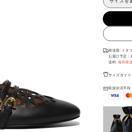
サイズを
発送国: イタ
お届け予定：
送料:
海外発
サイズガイド
取扱決済手段