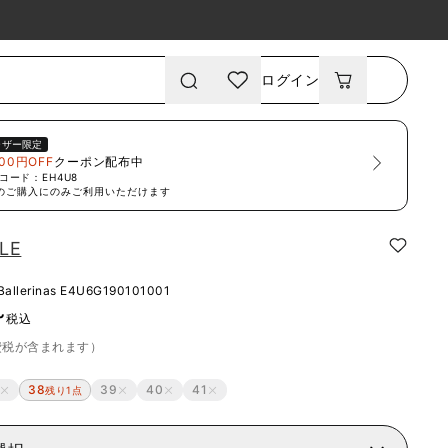
ログイン
ーザー限定
00円OFF
クーポン配布中
コード：
EH4U8
のご購入にのみご利用いただけます
LE
Ballerinas
E4U6G190101001
~
税込
費税が含まれます）
38
39
40
41
残り1点