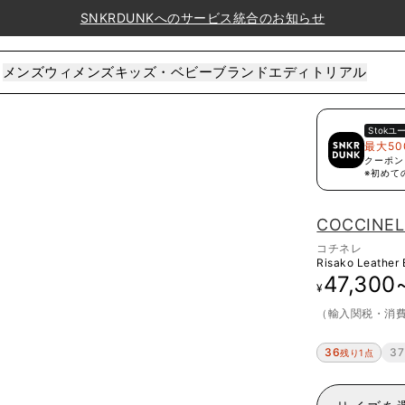
SNKRDUNKへのサービス統合のお知らせ
メンズ
ウィメンズ
キッズ・ベビー
ブランド
エディトリアル
Stok
ユ
最大50
クーポン
※初めて
COCCINEL
コチネレ
Risako Leather 
47,300
¥
（輸入関税・消
36
37
残り1点