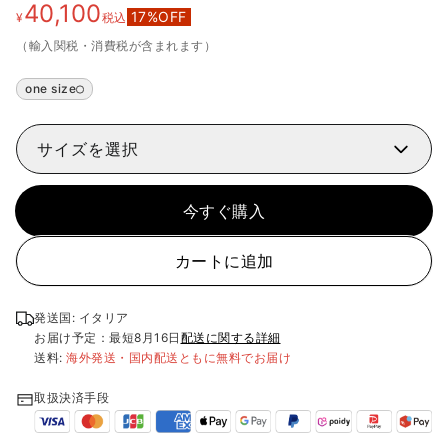
40,100
17
%OFF
¥
税込
（輸入関税・消費税が含まれます）
one size
サイズを選択
今すぐ購入
カートに追加
発送国: イタリア
お届け予定：最短
8月16日
配送に関する詳細
送料:
海外発送・国内配送ともに無料でお届け
取扱決済手段