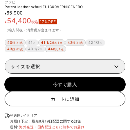
ファビ
Patent leather oxford
FU1300VERNICENERO
65,900
¥
54,400
17
%OFF
¥
税込
（輸入関税・消費税が含まれます）
40
41
41 1/2
42
42 1/2
残り1点
残り1点
残り1点
43
43 1/2
44
残り1点
残り1点
サイズを選択
今すぐ購入
カートに追加
発送国: イタリア
お届け予定：最短
8月19日
配送に関する詳細
送料:
海外発送・国内配送ともに無料でお届け