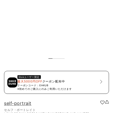
Stok
ユーザー限定
最大5000円OFF
クーポン配布中
クーポンコード：
EH4U8
※初めてのご購入にのみご利用いただけます
self-portrait
セルフ・ポートレイト