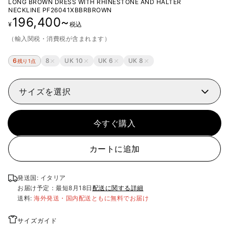
LONG BROWN DRESS WITH RHINESTONE AND HALTER
NECKLINE
PF26041XBBRBROWN
196,400
~
¥
税込
（輸入関税・消費税が含まれます）
6
8
UK 10
UK 6
UK 8
残り1点
サイズを選択
今すぐ購入
カートに追加
発送国: イタリア
お届け予定：最短
8月18日
配送に関する詳細
送料:
海外発送・国内配送ともに無料でお届け
サイズガイド