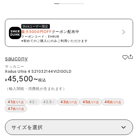
Stok
ユーザー限定
最大5000円OFF
クーポン配布中
クーポンコード：
EH4U8
※初めてのご購入にのみご利用いただけます
saucony
サッカニー
Xodus Ultra 4
S21032144VIZIGOLD
45,500
~
¥
税込
（輸入関税・消費税が含まれます）
41
42
42.5
43
45
46
残り1点
残り1点
残り1点
残り1点
47
残り1点
サイズを選択