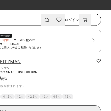
ログイン
ーザー限定
00円OFF
クーポン配布中
コード：
EH4U8
のご購入にのみご利用いただけます
EITZMAN
イツマン
fers
SN460DINOGRLBRN
0
税込
費税が含まれます）
41.5
42
42.5
43
44
45