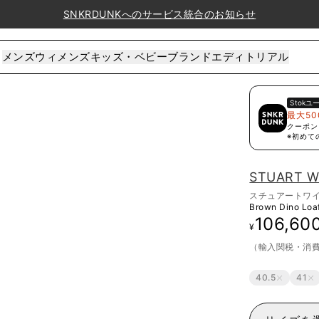
SNKRDUNKへのサービス統合のお知らせ
メンズ
ウィメンズ
キッズ・ベビー
ブランド
エディトリアル
Stok
ユ
最大50
クーポン
※初めて
STUART W
スチュアートワ
Brown Dino Loa
106,60
¥
（輸入関税・消
40.5
41