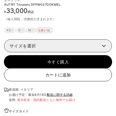
オートリー
AUTRY Trousers
SPPW037DDKMEL
33,000
¥
税込
（輸入関税・消費税が含まれます）
XS
S
M
L
残り1点
サイズを選択
今すぐ購入
カートに追加
発送国: イタリア
お届け予定：最短
8月16日
配送に関する詳細
送料:
海外発送・国内配送ともに無料でお届け
サイズガイド