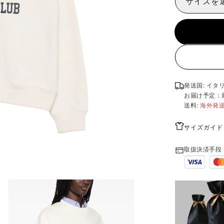
サイズを
発送国: イタ
お届け予定：
送料:
海外発
サイズガイド
取扱決済手段