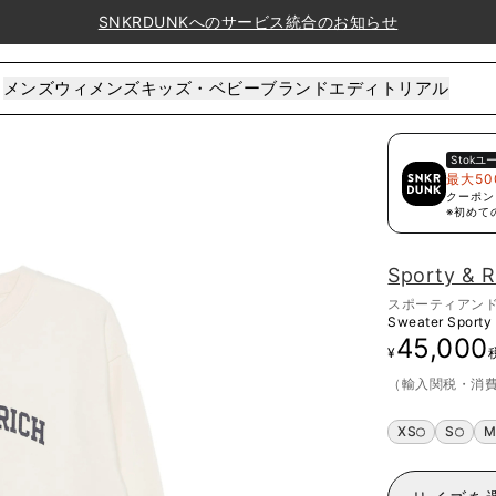
SNKRDUNKへのサービス統合のお知らせ
メンズ
ウィメンズ
キッズ・ベビー
ブランド
エディトリアル
Stok
ユ
最大50
クーポン
※初めて
Sporty & R
スポーティアン
Sweater Sporty 
45,000
¥
（輸入関税・消
XS
S