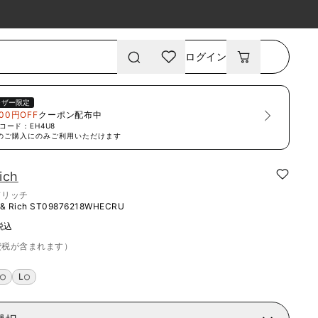
ログイン
ーザー限定
00円OFF
クーポン配布中
コード：
EH4U8
のご購入にのみご利用いただけます
ich
ドリッチ
& Rich
ST09876218WHECRU
税込
費税が含まれます）
M
L