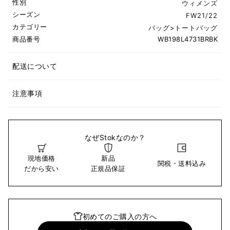
性別
ウィメンズ
シーズン
FW21/22
カテゴリー
バッグ
>
トートバッグ
商品番号
WB198L4731BRBK
配送について
注意事項
なぜStokなのか？
現地価格
新品
関税・送料込み
だから安い
正規品保証
初めてのご購入の方へ