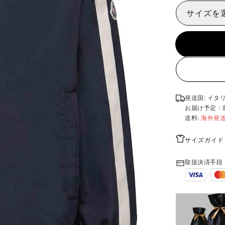
サイズを
発送国: イタ
お届け予定：
送料:
海外発
サイズガイド
取扱決済手段