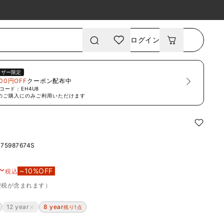
ログイン
ーザー限定
00円OFF
クーポン配布中
コード：
EH4U8
のご購入にのみご利用いただけます
075987674S
~
~
10
%OFF
税込
費税が含まれます）
12 year
8 year
残り1点