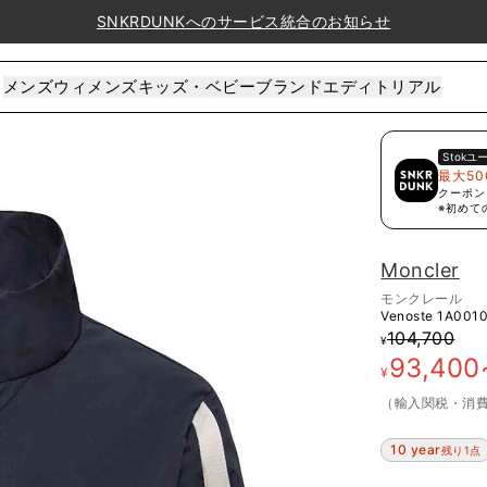
SNKRDUNKへのサービス統合のお知らせ
メンズ
ウィメンズ
キッズ・ベビー
ブランド
エディトリアル
Stok
ユ
最大50
クーポン
※初めて
Moncler
モンクレール
Venoste
1A001
104,700
¥
93,400
¥
（輸入関税・消
10 year
残り1点