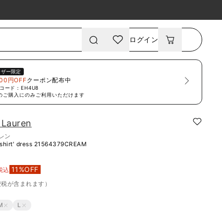
ログイン
ーザー限定
00円OFF
クーポン配布中
コード：
EH4U8
のご購入にのみご利用いただけます
 Lauren
ーレン
shirt' dress
21564379CREAM
11
%OFF
税込
費税が含まれます）
M
L