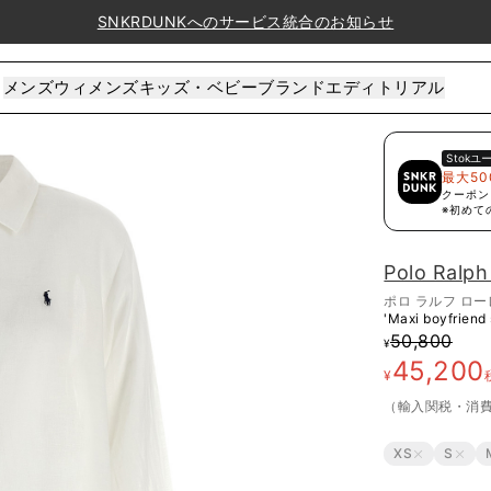
SNKRDUNKへのサービス統合のお知らせ
メンズ
ウィメンズ
キッズ・ベビー
ブランド
エディトリアル
Stok
ユ
最大50
クーポン
※初めて
Polo Ralph
ポロ ラルフ ロ
'Maxi boyfriend 
50,800
¥
45,200
¥
（輸入関税・消
XS
S