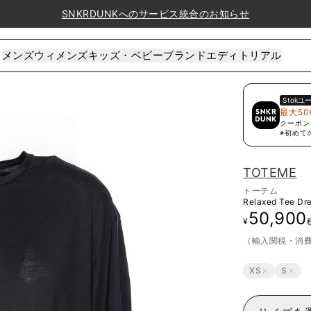
SNKRDUNKへのサービス統合のお知らせ
メンズ
ウィメンズ
キッズ・ベビー
ブランド
エディトリアル
Stok
ユ
最大50
クーポン
※初めて
TOTEME
トーテム
Relaxed Tee Dr
50,900
¥
（輸入関税・消
XS
S