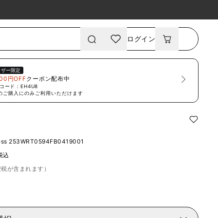
ログイン
ーザー限定
00円OFF
クーポン配布中
コード：
EH4U8
のご購入にのみご利用いただけます
ess
253WRT0594FB0419001
税込
費税が含まれます）