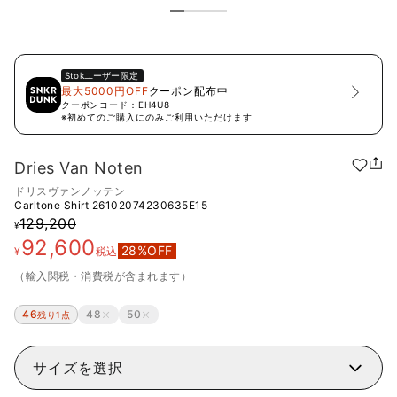
Stok
ユーザー限定
最大5000円OFF
クーポン配布中
クーポンコード：
EH4U8
※初めてのご購入にのみご利用いただけます
Dries Van Noten
ドリスヴァンノッテン
Carltone Shirt
26102074230635E15
129,200
¥
92,600
28
%OFF
¥
税込
（輸入関税・消費税が含まれます）
46
48
50
残り1点
サイズを選択