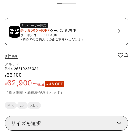
Stok
ユーザー限定
最大5000円OFF
クーポン配布中
クーポンコード：
EH4U8
※初めてのご購入にのみご利用いただけます
altea
アルテア
Pole
26510286031
66,100
¥
62,900
~
~
4
%OFF
¥
税込
（輸入関税・消費税が含まれます）
M
L
XL
サイズを選択