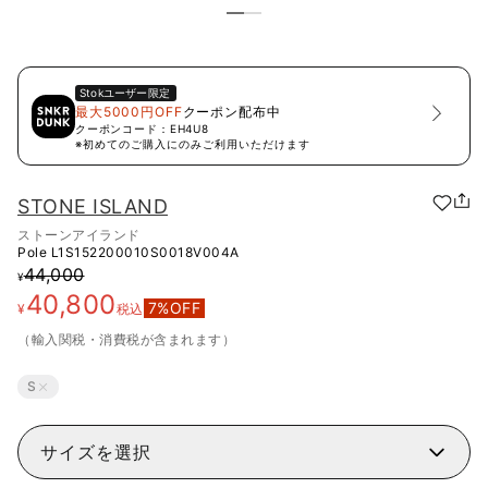
Stok
ユーザー限定
最大5000円OFF
クーポン配布中
クーポンコード：
EH4U8
※初めてのご購入にのみご利用いただけます
STONE ISLAND
ストーンアイランド
Pole
L1S152200010S0018V004A
44,000
¥
40,800
7
%OFF
¥
税込
（輸入関税・消費税が含まれます）
S
サイズを選択