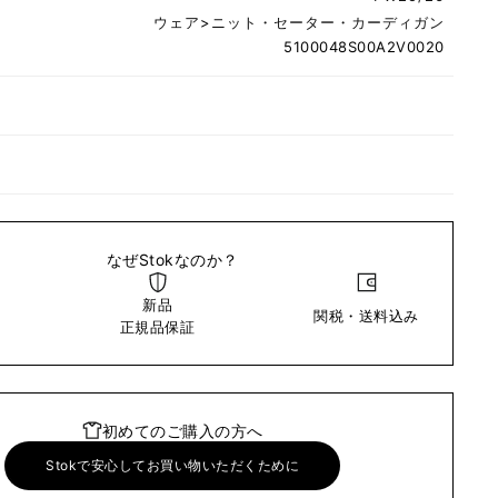
ウェア
>
ニット・セーター・カーディガン
5100048S00A2V0020
なぜStokなのか？
新品
関税・送料込み
い
正規品保証
初めてのご購入の方へ
Stokで安心してお買い物いただくために