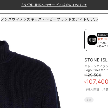
SNKRDUNKへのサービス統合のお知らせ
メンズ
ウィメンズ
キッズ・ベビー
ブランド
エディトリアル
Stok
ユ
最大50
クーポン
※初めて
STONE IS
ストーンアイラ
Logo Sweater
5
129,500
¥
107,40
¥
（輸入関税・消
S