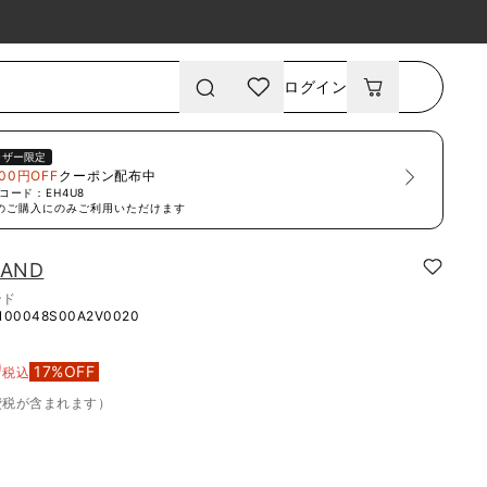
ログイン
ーザー限定
00円OFF
クーポン配布中
コード：
EH4U8
のご購入にのみご利用いただけます
LAND
ンド
100048S00A2V0020
0
17
%OFF
税込
費税が含まれます）