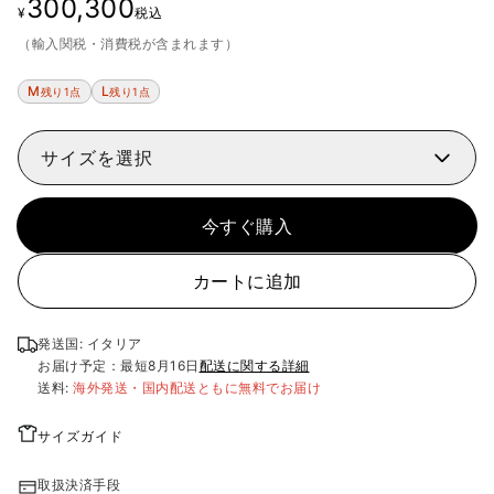
300,300
¥
税込
（輸入関税・消費税が含まれます）
M
L
残り1点
残り1点
サイズを選択
今すぐ購入
カートに追加
発送国: イタリア
お届け予定：最短
8月16日
配送に関する詳細
送料:
海外発送・国内配送ともに無料でお届け
サイズガイド
取扱決済手段