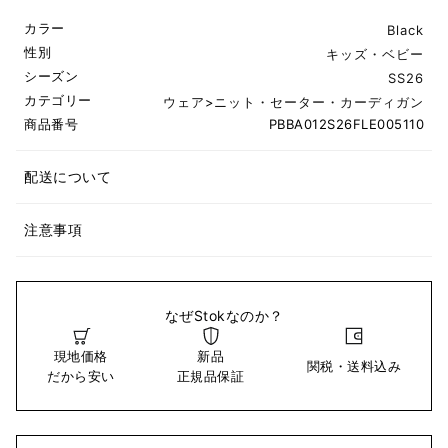
カラー
Black
性別
キッズ・ベビー
シーズン
SS26
カテゴリー
ウェア
>
ニット・セーター・カーディガン
商品番号
PBBA012S26FLE005110
配送について
注意事項
なぜStokなのか？
現地価格
新品
関税・送料込み
だから安い
正規品保証