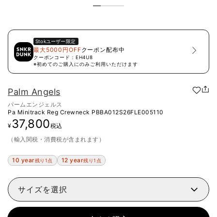
Stok
ユーザー限定
最大5000円OFF
クーポン配布中
クーポンコード：
EH4U8
※初めてのご購入にのみご利用いただけます
Palm Angels
パームエンジェルス
Pa Minitrack Reg Crewneck
PBBA012S26FLE005110
37,800
¥
税込
（輸入関税・消費税が含まれます）
10 year
12 year
残り1点
残り1点
サイズを選択