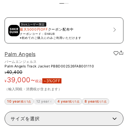
Stok
ユーザー限定
最大5000円OFF
クーポン配布中
クーポンコード：
EH4U8
※初めてのご購入にのみご利用いただけます
Palm Angels
パームエンジェルス
Palm Angels Track Jacket
PBBD002S26FAB001110
40,400
¥
39,000
~
~
3
%OFF
¥
税込
（輸入関税・消費税が含まれます）
10 year
12 year
4 year
8 year
残り1点
残り1点
残り1点
サイズを選択