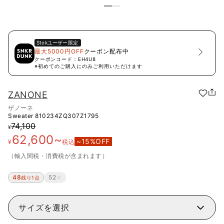
Stok
ユーザー限定
最大5000円OFF
クーポン配布中
クーポンコード：
EH4U8
※初めてのご購入にのみご利用いただけます
ZANONE
ザノーネ
Sweater
810234ZQ307Z1795
74,100
¥
62,600
~
~
15
%OFF
¥
税込
（輸入関税・消費税が含まれます）
48
52
残り1点
サイズを選択