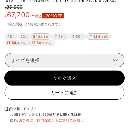
SLIM FIT COTTON AND SILK POLO SHIRT
810232ZQ307Z0542
85,500
¥
67,700
~
~
20
%OFF
¥
税込
（輸入関税・消費税が含まれます）
48
52
54
IT 48
IT 50
IT 52
残り1点
残り1点
IT 54
IT 56
残り1点
残り1点
サイズを選択
今すぐ購入
カートに追加
発送国: イタリア
お届け予定：最短
8月20日
配送に関する詳細
送料:
海外発送・国内配送ともに無料でお届け