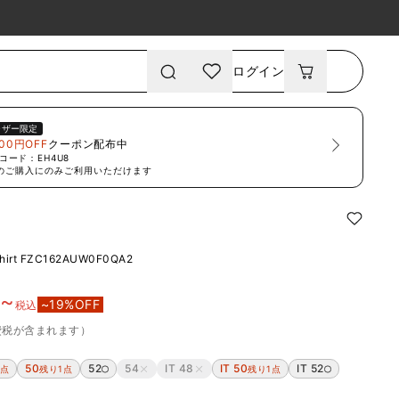
ログイン
ーザー限定
00円OFF
クーポン配布中
コード：
EH4U8
のご購入にのみご利用いただけます
hirt
FZC162AUW0F0QA2
0
~
~
19
%OFF
税込
費税が含まれます）
50
52
54
IT 48
IT 50
IT 52
1点
残り1点
残り1点