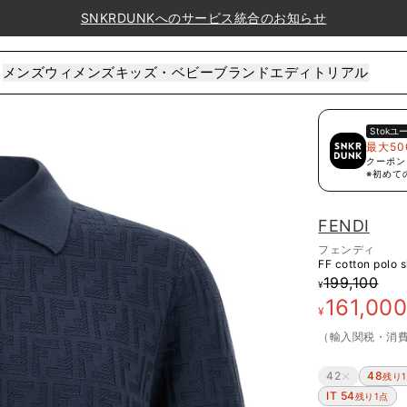
SNKRDUNKへのサービス統合のお知らせ
メンズ
ウィメンズ
キッズ・ベビー
ブランド
エディトリアル
Stok
ユ
最大50
クーポン
※初めて
FENDI
フェンディ
FF cotton polo s
199,100
¥
161,00
¥
（輸入関税・消
42
48
残り
IT 54
残り1点