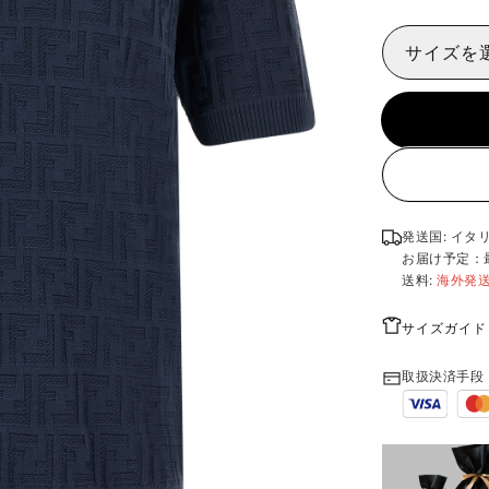
サイズを
発送国: イタ
お届け予定：
送料:
海外発
サイズガイド
取扱決済手段