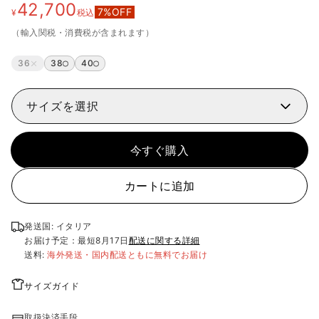
42,700
7
%OFF
¥
税込
（輸入関税・消費税が含まれます）
36
38
40
サイズを選択
今すぐ購入
カートに追加
発送国: イタリア
お届け予定：最短
8月17日
配送に関する詳細
送料:
海外発送・国内配送ともに無料でお届け
サイズガイド
取扱決済手段