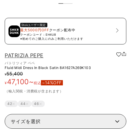
Stok
ユーザー限定
最大5000円OFF
クーポン配布中
クーポンコード：
EH4U8
※初めてのご購入にのみご利用いただけます
PATRIZIA PEPE
パトリツィア ペペ
Fluid Midi Dress In Black Satin
8A1627A269K103
55,400
¥
47,100
~
~
14
%OFF
¥
税込
（輸入関税・消費税が含まれます）
42
44
46
サイズを選択