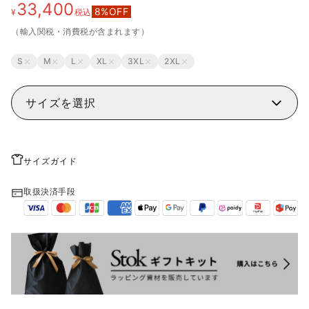
33,400
8
%OFF
¥
税込
（輸入関税・消費税が含まれます）
S
M
L
XL
3XL
2XL
サイズを選択
サイズガイド
取扱決済手段