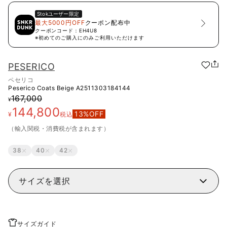
Stok
ユーザー限定
最大5000円OFF
クーポン配布中
クーポンコード：
EH4U8
※初めてのご購入にのみご利用いただけます
PESERICO
ペセリコ
Peserico Coats Beige
A2511303184144
167,000
¥
144,800
13
%OFF
¥
税込
（輸入関税・消費税が含まれます）
38
40
42
サイズを選択
サイズガイド