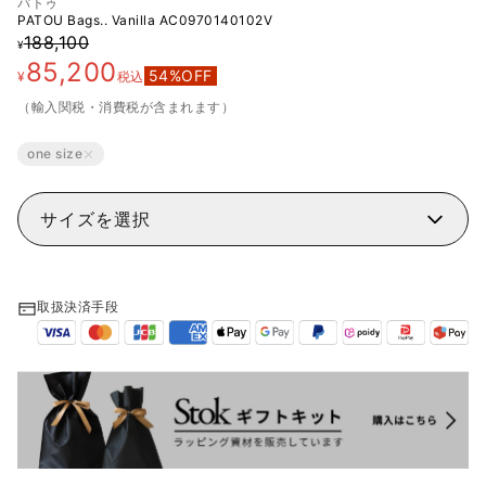
パトゥ
PATOU Bags.. Vanilla
AC0970140102V
188,100
¥
85,200
54
%OFF
¥
税込
（輸入関税・消費税が含まれます）
one size
サイズを選択
取扱決済手段