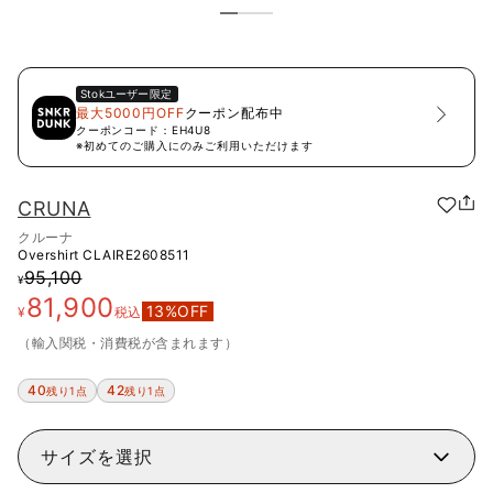
Stok
ユーザー限定
最大5000円OFF
クーポン配布中
クーポンコード：
EH4U8
※初めてのご購入にのみご利用いただけます
CRUNA
クルーナ
Overshirt
CLAIRE2608511
95,100
¥
81,900
13
%OFF
¥
税込
（輸入関税・消費税が含まれます）
40
42
残り1点
残り1点
サイズを選択