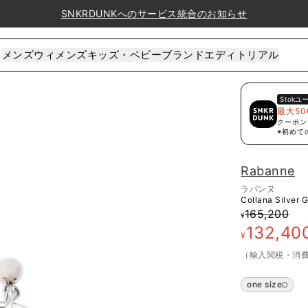
SNKRDUNKへのサービス統合のお知らせ
メンズ
ウィメンズ
キッズ・ベビー
ブランド
エディトリアル
Stok
ユ
最大50
クーポン
※初めて
Rabanne
ラバンヌ
Collana Silver 
165,200
¥
132,40
¥
（輸入関税・消
one size