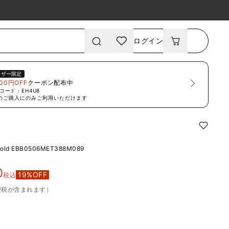
ログイン
ーザー限定
00円OFF
クーポン配布中
コード：
EH4U8
のご購入にのみご利用いただけます
Gold
EBB0506MET388M089
0
19
%OFF
税込
費税が含まれます）