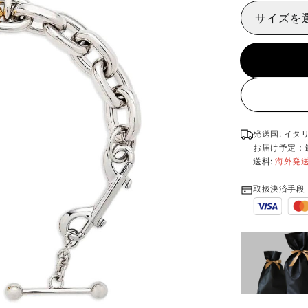
サイズを
発送国: イタ
お届け予定：
送料:
海外発
取扱決済手段