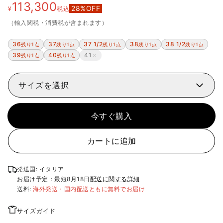
113,300
28
%OFF
¥
税込
（輸入関税・消費税が含まれます）
36
37
37 1/2
38
38 1/2
残り1点
残り1点
残り1点
残り1点
残り1点
39
40
41
残り1点
残り1点
サイズを選択
今すぐ購入
カートに追加
発送国: イタリア
お届け予定：最短
8月18日
配送に関する詳細
送料:
海外発送・国内配送ともに無料でお届け
サイズガイド