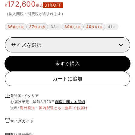
172,600
31
%OFF
¥
税込
（輸入関税・消費税が含まれます）
36
37
38
39
40
41
残り1点
残り1点
残り1点
残り1点
サイズを選択
今すぐ購入
カートに追加
発送国: イタリア
お届け予定：最短
8月20日
配送に関する詳細
送料:
海外発送・国内配送ともに無料でお届け
サイズガイド
取扱決済手段