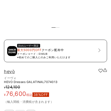
Stok
ユーザー限定
最大5000円OFF
クーポン配布中
クーポンコード：
EH4U8
※初めてのご購入にのみご利用いただけます
hevò
イーヴォ
HEVO Dresses
GALATINAL7074013
124,100
¥
76,600
38
%OFF
¥
税込
（輸入関税・消費税が含まれます）