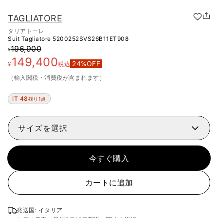
TAGLIATORE
タリアトーレ
Suit Tagliatore
5200252SVS26B11ET908
196,900
¥
149,400
24
%OFF
¥
税込
（輸入関税・消費税が含まれます）
IT 48
残り1点
サイズを選択
今すぐ購入
カートに追加
発送国: イタリア