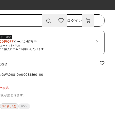
ログイン
ーザー限定
00円OFF
クーポン配布中
コード：
EH4U8
のご購入にのみご利用いただけます
ose
ス
t
GWA00810A00081890100
~
税込
費税が含まれます）
90
95
残り1点