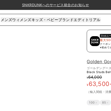
SNKRDUNKへのサービス統合のお知らせ
メンズ
ウィメンズ
キッズ・ベビー
ブランド
エディトリアル
Stok
ユ
最大50
クーポン
※初めて
Golden Go
ゴールデングー
Black Studs Bel
64,000
¥
63,500
¥
（輸入関税・消
100
85