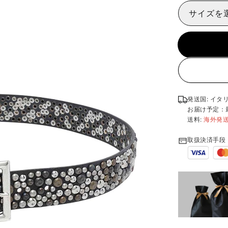
サイズを
発送国: イタ
お届け予定：
送料:
海外発
取扱決済手段