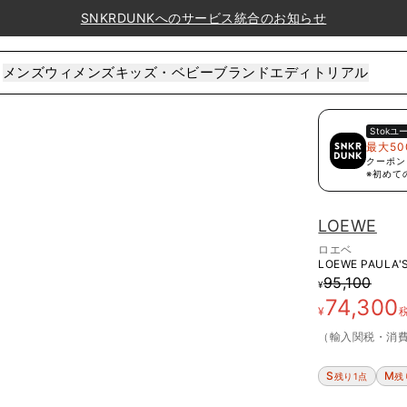
SNKRDUNKへのサービス統合のお知らせ
メンズ
ウィメンズ
キッズ・ベビー
ブランド
エディトリアル
Stok
ユ
最大50
クーポン
※初めて
LOEWE
ロエベ
LOEWE PAULA'S 
95,100
¥
74,300
¥
（輸入関税・消
S
M
残り1点
残