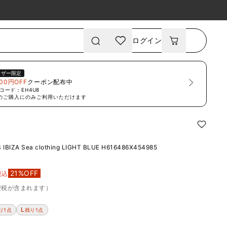
ログイン
ーザー限定
00円OFF
クーポン配布中
コード：
EH4U8
のご購入にのみご利用いただけます
IBIZA Sea clothing LIGHT BLUE
H616486X454985
21
%OFF
税込
費税が含まれます）
L
り1点
残り1点