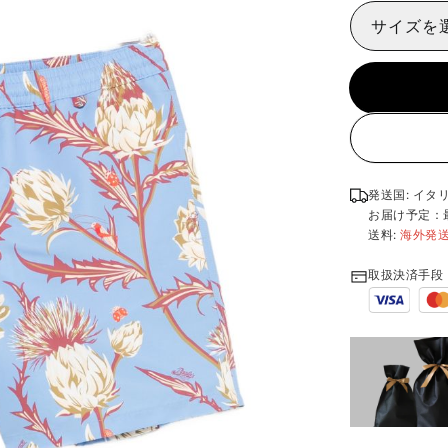
サイズを
発送国: イタ
お届け予定：
送料:
海外発
取扱決済手段