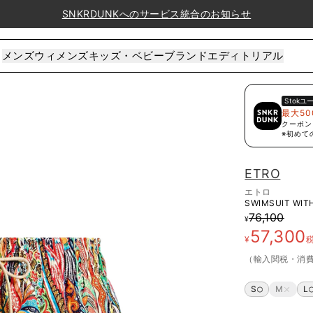
SNKRDUNKへのサービス統合のお知らせ
メンズ
ウィメンズ
キッズ・ベビー
ブランド
エディトリアル
Stok
ユ
最大50
クーポン
※初めて
ETRO
エトロ
SWIMSUIT WITH
76,100
¥
57,300
¥
（輸入関税・消
S
M
L