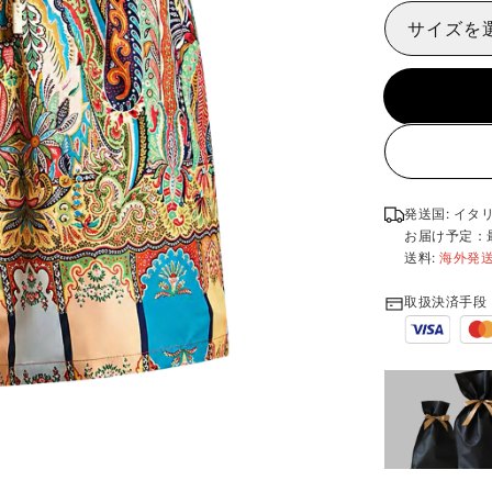
サイズを
発送国: イタ
お届け予定：
送料:
海外発
取扱決済手段