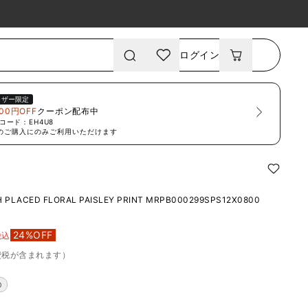
ログイン
ーザー限定
00円OFF
クーポン配布中
コード：
EH4U8
のご購入にのみご利用いただけます
 PLACED FLORAL PAISLEY PRINT
MRPB000299SPS12X0800
24
%OFF
税込
費税が含まれます）