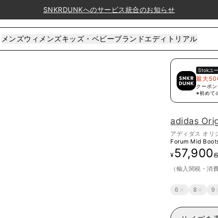
SNKRDUNKへのサービス統合のお知らせ
メンズ
ウィメンズ
キッズ・ベビー
ブランド
エディトリアル
Stok
ユ
最大50
クーポン
※初めて
adidas Ori
アディダス オリ
Forum Mid Boot
57,900
¥
（輸入関税・消
6
8
9