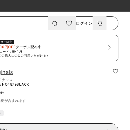
ログイン
ーザー限定
00円OFF
クーポン配布中
コード：
EH4U8
のご購入にのみご利用いただけます
ginals
ジナルス
s
HQ4879BLACK
税込
費税が含まれます）